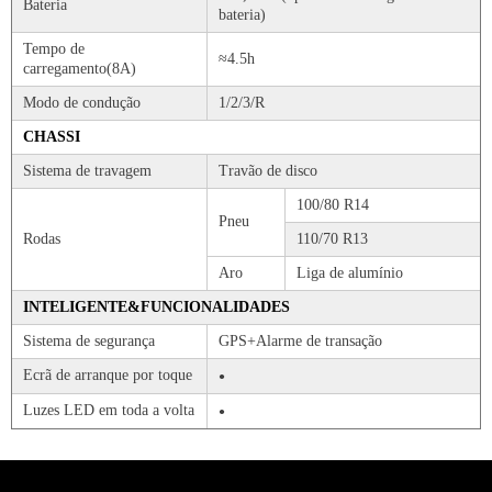
Bateria
bateria)
Tempo de
≈4.5h
carregamento(8A)
Modo de condução
1/2/3/R
CHASSI
Sistema de travagem
Travão de disco
100/80 R14
Pneu
Rodas
110/70 R13
Aro
Liga de alumínio
INTELIGENTE&FUNCIONALIDADES
Sistema de segurança
GPS+Alarme de transação
Ecrã de arranque por toque
●
Luzes LED em toda a volta
●