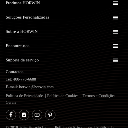

Produtos HORWIN

Soluções Personalizadas

Sobre a HORWIN

Encontre-nos

Suporte de serviço
Contactos
Tel: 400-778-6688
E-mail: horwin@horwin.com
Política de Privacidade
|
Política de Cookies
|
Termos e Condições
Gerais




© 2019-2026 Horwin Inc. |
Política de Privacidade
|
Política de