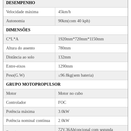
DESEMPENHO
Velocidade máxima
45km/h
Autonomia
90km(com 40 kph)
DIMENSÕES
C*L*A
1920mm*720mm*1150mm
Altura do assento
780mm
Distância ao solo
132mm
Entre-eixos
1290mm
Peso(G.W)
≤96.8kg(sem bateria)
GRUPO MOTOPROPULSOR
Motor
Motor no cubo
Controlador
FOC
Potência máxima
3.0kW
Potência nominal contínua
2.0kW
72V,36Ah(opcional com segunda