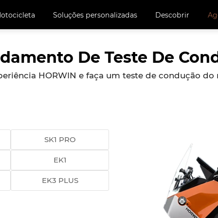
otocicleta
Soluções personalizadas
Descobrir
Ag
damento De Teste De Con
 experiência HORWIN e faça um teste de condução do
SK1 PRO
EK1
EK3 PLUS