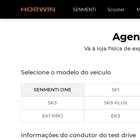
SENMENTI
Scooter
M
Agen
Vá à loja física de
Selecione o modelo do veículo
SENMENTI ONE
SK1
SK3
SK3 PLUS
EK1 PRO
EK3
Informações do condutor do test drive
Informações do condutor do test drive
Informações do condutor do test drive
Informações do condutor do test drive
Informações do condutor do test drive
Informações do condutor do test drive
Informações do condutor do test drive
Informações do condutor do test drive
Informações do condutor do test drive