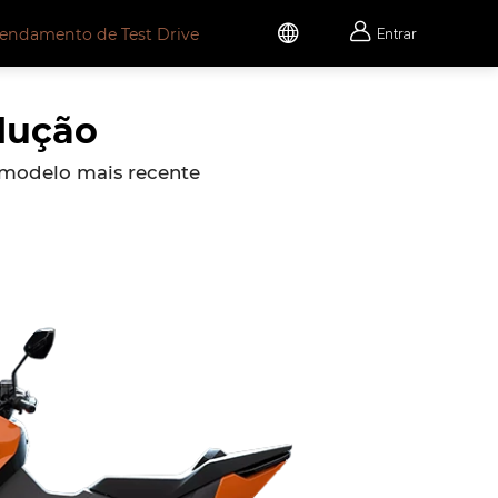


endamento de Test Drive
Entrar
dução
 modelo mais recente